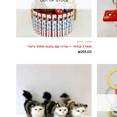
OUT OF STOCK
מארזי חיות
מארז קינדר – פררו עם בובת חתול ג'ינג'י
₪
255.00