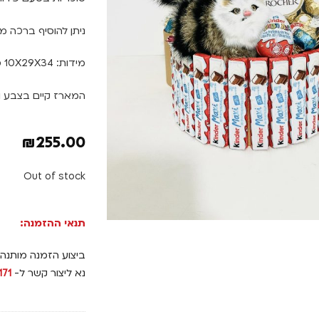
ניתן להוסיף ברכה משוקולד Happy Birthday או VE U
מידות: 10X29X34 ס"מ
המארז קיים בצבע ור
₪
255.00
Out of stock
תנאי ההזמנה:
ביצוע הזמנה מותנה
נא ליצור קשר ל-
171