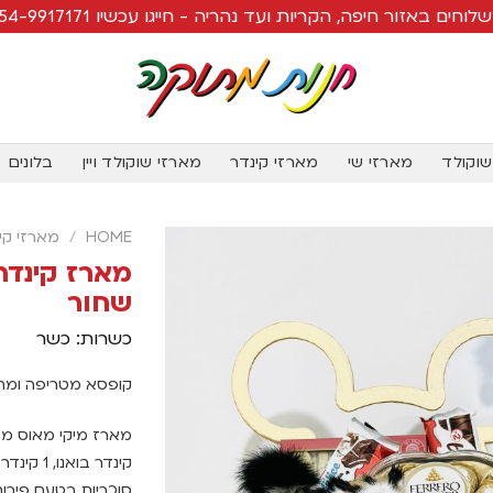
לוחים באזור חיפה, הקריות ועד נהריה - חייגו עכשיו 054-9917171
שוקולד
מארזי שי
מארזי קינדר
מארזי שוקולד ויין
בלונים
HOME
/
מארזי קי
מארז קינדר
שחור
כשרות: כשר
קופסא מטריפה ומתו
קינדר בו
סוכריות בטעם פירות