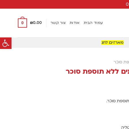
עמוד הבית
אודות
צור קשר
0.00
₪
0
פתח סרגל
מארזים לחג
ת סוכר