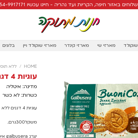
לוחים באזור חיפה, הקריות ועד נהריה - חייגו עכשיו 054-9917171
שוקולד
מארזי שי
מארזי קינדר
מארזי שוקולד ויין
בלונים
HOME
/
ללא תוספ
עוגיות 4 דגנים ללא תוספת סוכר
מדינה: איטליה
כשרות: לא כשר
עוגיות 4 דגנים ללא תוספת סוכר.
משקל300גרם.
יצרן: galbusera איטליה