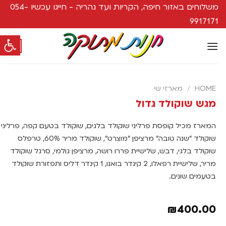
משלוחים באזור חיפה, הקריות ועד נהריה - חייגו עכשיו 054-
9917171
פתח סרגל
0
HOME
/
מארזי שי
מגש שוקולד גדול
המארז מכיל קופסת פרליני שוקולד בלגים, שוקולד בטעם קפה, פרליני
שוקולד "שנה טובה" מרציפן "מוצרט", שוקולד מריר 60%, טרפלס
שוקולד בלגי, דבש, שלישיית פררו רושה, מרציפן גולמי, סרגל שוקולד
מריר, שלישיית רפאלו, 2 קינדר בואנו, 1 קינדר דליס ותפזורת שוקולד
בטעמים שונים.
₪
400.00