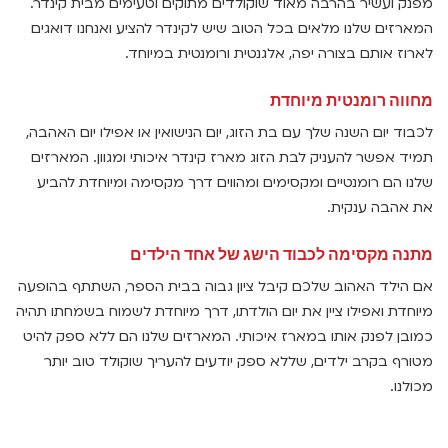
מפנק ועשיר בהרבה מאוד שוקולדים מתוקים וטעימים מבית קינדר.
המארזים שלנו מלאים בכל הטוב שיש לקינדר להציע ואנחנו דואגים
לארוז אותם בצורה יפה, אלגנטית ורומנטית במיוחד.
מחווה רומנטית מיוחדת
לכבוד יום השנה שלך עם בת הזוג, יום הנישואין או אפילו יום האהבה,
תמיד אפשר להעניק לבת הזוג מארז קינדר איכותי ומגוון. המארזים
שלנו הם רומנטיים ומקסימים ומהווים דרך מקסימה ומיוחדת להביע
את אהבה ענקית.
מתנה מקסימה לכבוד הישג של אחד הילדים
אם הילד האהוב שלכם קיבל ציון גבוה בבית הספר, השתתף בהופעה
מיוחדת ואפילו ציין את יום הולדתו, דרך מיוחדת לשמוח בשמחתו תהיה
כמובן לפנק אותו במארז איכותי. המארזים שלנו הם ללא ספק להיט
מטורף בקרב ילדים, שללא ספק יודעים להעריך שוקולד טוב יותר
מכולנו.