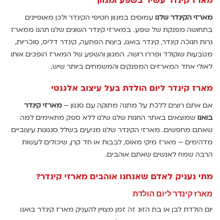
מארז קינדר עשיר בשפע ומגוון
מארזי הקינדר שלנו
עמוסים במגוון חטיפי הקינדר ולכן מאופיינים
בתחושה מפנקת של שפע. במארזי קינדר השונים שלנו תהנו ממארז
נרות חנוכה קינדר, קינדר בואנו, ביצות הפתעה, קינדר דליס, סוכריות,
מטבעות שוקולד ופררו רושה. המגוון והשפע של המארז הופכים אותו
לאולי אחד המארזים המפנקים והמשמחים ביותר שיש.
מארז קינדר ליום הולדת בעל עיצוב אלגנטי
אם אתם רוצים ללכת על מתנה מתוקה עם סגנון –
מארזי קינדר
בואנו
שמוצאים באתר החנות שלנו שלנו ללא ספק מתאימים למה
שאתם מחפשים. מארזי הקינדר שלנו מגיעים בשלל סגנונות עיצוביים
מדהימים – מארז מיקי מאוס, לבבות או חד קרן, שיכולים לעשות
הרבה שמח לאנשים שאתם אוהבים.
מתי נעניק לאדם שאנחנו אוהבים מארזי קינדר?
מארז קינדר ליום הולדת
יום הולדת לבן או בת הזוג זה זמן מצויין להעניק מארז קינדר בואנו