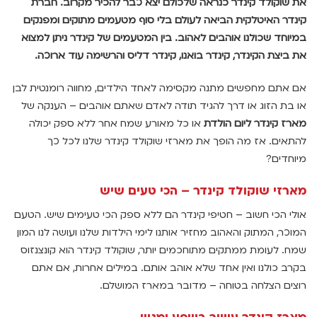
את שוקולד קינדר כנראה שלכולם יצא כבר להכיר מקרוב. חברת
קינדר האיטלקית הביאה לעולם בלי סוף מטעמים מתוקים ומפנקים
במיוחד שכולנו אוהבים לאהוב. בין המטעמים של קינדר ניתן למצוא
את ביצת הקינדר, קינדר בואנו, קינדר דליס והרשימה עוד ארוכה.
אם אתם מחפשים מתנה מקסימה לאחד הילדים, מחווה רומנטית לבן
או בת הזוג או דרך להגיד תודה לאדם שאתם אוהבים – הענקה של
מארז קינדר ליום הולדת
או כל מאורע שמח אחר ללא ספק יכולה
להתאים. אז מה הופך את מארזי שוקולד קינדר שלנו לכל כך
מיוחדים?
מארזי שוקולד קינדר – הכי טעים שיש
אולי הכי חשוב – חטיפי קינדר הם ללא ספק הכי טעימים שיש. הטעם
המוכר, המתוק והאהוב מחזיר אותנו לימי הילדות שלנו ועושה לנו המון
שמח. לעומת ממתקים מתוחכמים יותר, שוקולד קינדר הוא קונצנזוס
בקרב כולנו ואין אחד שלא אוהב אותם. במילים אחרות, אם אתם
רוצים הצלחה בטוחה – מדובר במארז המושלם.