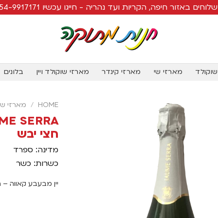
לוחים באזור חיפה, הקריות ועד נהריה - חייגו עכשיו 054-9917171
שוקולד
מארזי שי
מארזי קינדר
מארזי שוקולד ויין
בלונים
HOME
/
מארזי שוק
חצי יבש
מדינה: ספרד
כשרות: כשר
יין מבעבע קאווה – ח