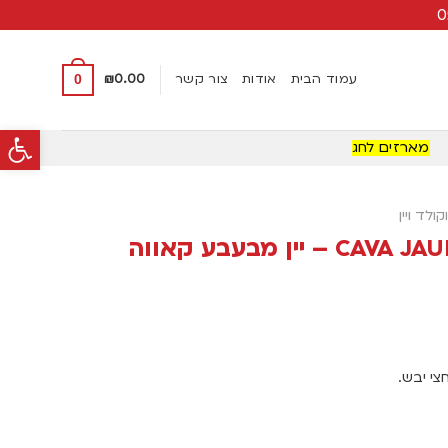
עמוד הבית
אודות
צור קשר
0.00
₪
0
פתח סרגל
מארזים לחג
ולד ויין
CAVA JAUME SERRA – יין מבעבע קאווה
צי יבש.