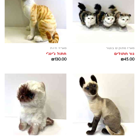
מארז מתוקים בנשר
מארזי חיות
גור חתולים
חתול ג'ינג'י
₪
130.00
₪
45.00